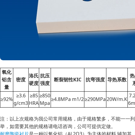
氧化
洛氏
抗压
热
铝含
密度
断裂韧性KΙC
抗弯强度
导热系数
硬度
强度
量
≥3.6
≥85
≥850
7.
≥92%
≥4.8MPa m1/2
≥290MPa
20W/m.K
g/cm3
HRA
Mpa
6m
注：以上次规格为我公司常用规格，由于规格繁多，不能一一列
举，如需要其他的规格请电话咨询，公司可提供定做。
耐磨陶瓷衬片
是一种以氧化铝（AL2O3）为主体的材料,辅加其