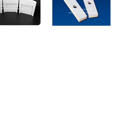
粘贴板
焊接氧化铝衬板