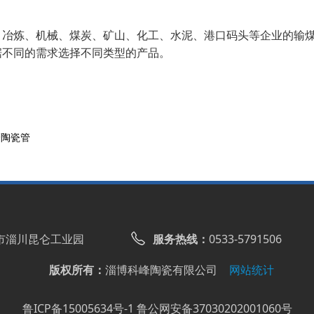
、冶炼、机械、煤炭、矿山、化工、水泥、港口码头等企业的输
据不同的需求选择不同类型的产品。
磨陶瓷管
市淄川昆仑工业园
服务热线：
0533-5791506
版权所有：
淄博科峰陶瓷有限公司
网站统计
鲁ICP备15005634号-1
鲁公网安备37030202001060号